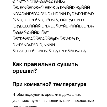
Ð¸ÑÐºÑÑÑÑÐ²ÐµÐ½Ð½ÑÐµ
ÑÐ¿Ð¾ÑÐ¾Ð±Ñ! ÐÐ°Ð¼ Ð¾ÑÑÐ°ÐµÑÑÑ
ÑÐ¾Ð»ÑÐºÐ¾ Ð²ÑÐ±ÑÐ°ÑÑ Ð¿Ð¾Ð´ÑÐ¾Ð
´ÑÑÐ¸Ð¹ Ð²Ð°ÑÐ¸Ð°Ð½Ñ, ÑÑÐ¾Ð±Ñ Ð
´Ð¾Ð±Ð¸ÑÑÑÑ Ð²Ð¿ÐµÑÐ°ÑÐ»ÑÑÑÐµÐ³Ð¾
ÑÐµÐ·ÑÐ»ÑÑÐ°ÑÐ°
ÑÐ°Ð¼Ð¾ÑÑÐ¾ÑÑÐµÐ»ÑÐ½Ð¾ Ð¸
Ð½Ð°ÑÐ»Ð°Ð´Ð¸ÑÑÑÑ
ÑÐ½Ð¸ÐºÐ°Ð»ÑÐ½ÑÐ¼ Ð²ÐºÑÑÐ¾Ð¼.
Как правильно сушить
орешки?
При комнатной температуре
Чтобы подсушить орешки в домашних
условиях, нужно выполнить такие несложные
манипуляции: