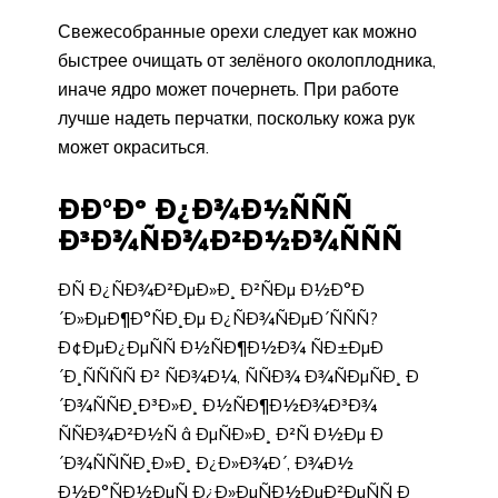
Свежесобранные орехи следует как можно
быстрее очищать от зелёного околоплодника,
иначе ядро может почернеть. При работе
лучше надеть перчатки, поскольку кожа рук
может окраситься.
ÐÐ°Ðº Ð¿Ð¾Ð½ÑÑÑ
Ð³Ð¾ÑÐ¾Ð²Ð½Ð¾ÑÑÑ
ÐÑ Ð¿ÑÐ¾Ð²ÐµÐ»Ð¸ Ð²ÑÐµ Ð½Ð°Ð
´Ð»ÐµÐ¶Ð°ÑÐ¸Ðµ Ð¿ÑÐ¾ÑÐµÐ´ÑÑÑ?
Ð¢ÐµÐ¿ÐµÑÑ Ð½ÑÐ¶Ð½Ð¾ ÑÐ±ÐµÐ
´Ð¸ÑÑÑÑ Ð² ÑÐ¾Ð¼, ÑÑÐ¾ Ð¾ÑÐµÑÐ¸ Ð
´Ð¾ÑÑÐ¸Ð³Ð»Ð¸ Ð½ÑÐ¶Ð½Ð¾Ð³Ð¾
ÑÑÐ¾Ð²Ð½Ñ â ÐµÑÐ»Ð¸ Ð²Ñ Ð½Ðµ Ð
´Ð¾ÑÑÑÐ¸Ð»Ð¸ Ð¿Ð»Ð¾Ð´, Ð¾Ð½
Ð½Ð°ÑÐ½ÐµÑ Ð¿Ð»ÐµÑÐ½ÐµÐ²ÐµÑÑ Ð¸