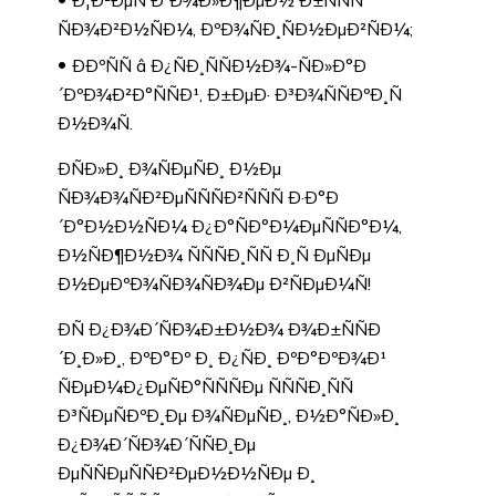
ÑÐ¾Ð²Ð½ÑÐ¼, ÐºÐ¾ÑÐ¸ÑÐ½ÐµÐ²ÑÐ¼;
ÐÐºÑÑ â Ð¿ÑÐ¸ÑÑÐ½Ð¾-ÑÐ»Ð°Ð
´ÐºÐ¾Ð²Ð°ÑÑÐ¹, Ð±ÐµÐ· Ð³Ð¾ÑÑÐºÐ¸Ñ
Ð½Ð¾Ñ.
ÐÑÐ»Ð¸ Ð¾ÑÐµÑÐ¸ Ð½Ðµ
ÑÐ¾Ð¾ÑÐ²ÐµÑÑÑÐ²ÑÑÑ Ð·Ð°Ð
´Ð°Ð½Ð½ÑÐ¼ Ð¿Ð°ÑÐ°Ð¼ÐµÑÑÐ°Ð¼,
Ð½ÑÐ¶Ð½Ð¾ ÑÑÑÐ¸ÑÑ Ð¸Ñ ÐµÑÐµ
Ð½ÐµÐºÐ¾ÑÐ¾ÑÐ¾Ðµ Ð²ÑÐµÐ¼Ñ!
ÐÑ Ð¿Ð¾Ð´ÑÐ¾Ð±Ð½Ð¾ Ð¾Ð±ÑÑÐ
´Ð¸Ð»Ð¸, ÐºÐ°Ðº Ð¸ Ð¿ÑÐ¸ ÐºÐ°ÐºÐ¾Ð¹
ÑÐµÐ¼Ð¿ÐµÑÐ°ÑÑÑÐµ ÑÑÑÐ¸ÑÑ
Ð³ÑÐµÑÐºÐ¸Ðµ Ð¾ÑÐµÑÐ¸, Ð½Ð°ÑÐ»Ð¸
Ð¿Ð¾Ð´ÑÐ¾Ð´ÑÑÐ¸Ðµ
ÐµÑÑÐµÑÑÐ²ÐµÐ½Ð½ÑÐµ Ð¸