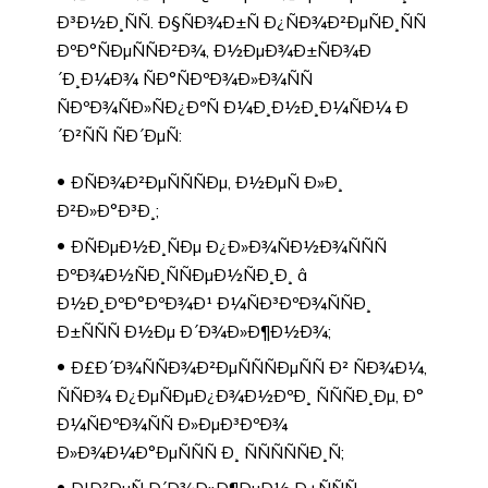
Ð³Ð½Ð¸ÑÑ. Ð§ÑÐ¾Ð±Ñ Ð¿ÑÐ¾Ð²ÐµÑÐ¸ÑÑ
ÐºÐ°ÑÐµÑÑÐ²Ð¾, Ð½ÐµÐ¾Ð±ÑÐ¾Ð
´Ð¸Ð¼Ð¾ ÑÐ°ÑÐºÐ¾Ð»Ð¾ÑÑ
ÑÐºÐ¾ÑÐ»ÑÐ¿ÐºÑ Ð¼Ð¸Ð½Ð¸Ð¼ÑÐ¼ Ð
´Ð²ÑÑ ÑÐ´ÐµÑ:
ÐÑÐ¾Ð²ÐµÑÑÑÐµ, Ð½ÐµÑ Ð»Ð¸
Ð²Ð»Ð°Ð³Ð¸;
ÐÑÐµÐ½Ð¸ÑÐµ Ð¿Ð»Ð¾ÑÐ½Ð¾ÑÑÑ
ÐºÐ¾Ð½ÑÐ¸ÑÑÐµÐ½ÑÐ¸Ð¸ â
Ð½Ð¸ÐºÐ°ÐºÐ¾Ð¹ Ð¼ÑÐ³ÐºÐ¾ÑÑÐ¸
Ð±ÑÑÑ Ð½Ðµ Ð´Ð¾Ð»Ð¶Ð½Ð¾;
Ð£Ð´Ð¾ÑÑÐ¾Ð²ÐµÑÑÑÐµÑÑ Ð² ÑÐ¾Ð¼,
ÑÑÐ¾ Ð¿ÐµÑÐµÐ¿Ð¾Ð½ÐºÐ¸ ÑÑÑÐ¸Ðµ, Ð°
Ð¼ÑÐºÐ¾ÑÑ Ð»ÐµÐ³ÐºÐ¾
Ð»Ð¾Ð¼Ð°ÐµÑÑÑ Ð¸ ÑÑÑÑÑÐ¸Ñ;
Ð¦Ð²ÐµÑ Ð´Ð¾Ð»Ð¶ÐµÐ½ Ð±ÑÑÑ