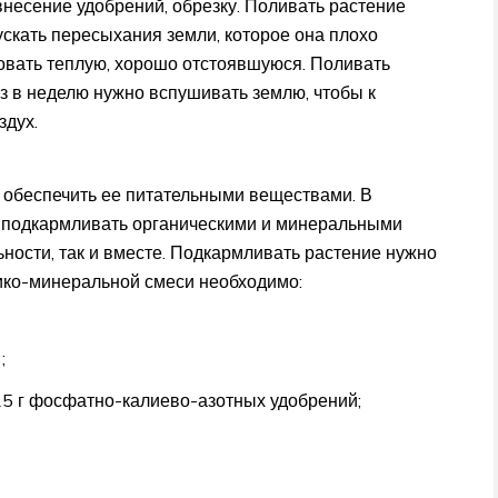
внесение удобрений, обрезку. Поливать растение
пускать пересыхания земли, которое она плохо
зовать теплую, хорошо отстоявшуюся. Поливать
з в неделю нужно вспушивать землю, чтобы к
здух.
т обеспечить ее питательными веществами. В
т подкармливать органическими и минеральными
ьности, так и вместе. Подкармливать растение нужно
ико-минеральной смеси необходимо:
;
15 г фосфатно-калиево-азотных удобрений;