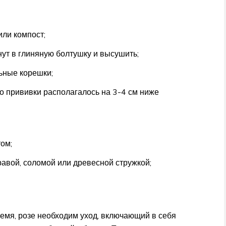
ли компост;
нут в глиняную болтушку и высушить;
ьные корешки;
то прививки располагалось на 3-4 см ниже
ом;
равой, соломой или древесной стружкой;
емя, розе необходим уход, включающий в себя