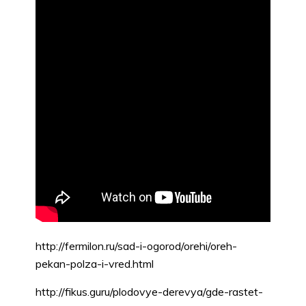
http://fermilon.ru/sad-i-ogorod/orehi/oreh-
pekan-polza-i-vred.html
http://fikus.guru/plodovye-derevya/gde-rastet-