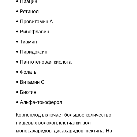
Ниацин
Ретинол
Провитамин А
Рибофлавин
Тиамин
Пиридоксин
Пантотеновая кислота
Фолаты
Витамин С
Биотин
Альфа-токоферол
Корнеплод включает большое количество
пищевых волокон, клетчатки, зол,
моносахаридов, дисахаридов, пектина. На