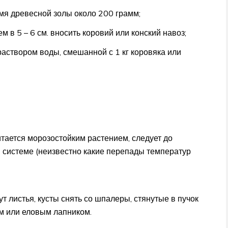
мя древесной золы около 200 грамм;
 в 5 – 6 см. вносить коровий или конский навоз;
раствором воды, смешанной с 1 кг коровяка или
итается морозостойким растением, следует до
й системе (неизвестно какие перепады температур
ут листья, кусты снять со шпалеры, стянутые в пучок
ом или еловым лапником.