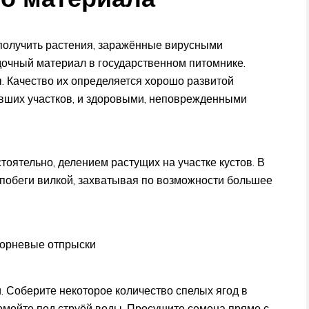
получить растения, заражённые вирусными
дочный материал в государственном питомнике.
 Качество их определяется хорошо развитой
ивших участков, и здоровыми, неповрежденными
оятельно, делением растущих на участке кустов. В
побеги вилкой, захватывая по возможности большее
корневые отпрыски
 Соберите некоторое количество спелых ягод в
омойте под струёй воды. Просушите семена прямо с