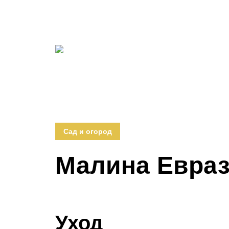
Сад и огород
Малина Евра
Уход