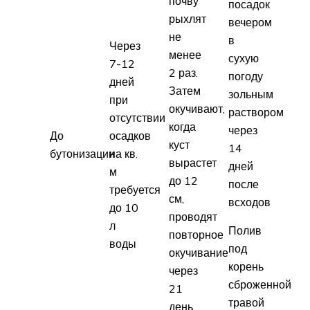
почву
посадок
рыхлят
вечером
не
в
Через
менее
сухую
7-12
2 раз.
погоду
дней
Затем
зольным
при
окучивают,
раствором
отсутствии
когда
через
До
осадков
куст
14
бутонизации
на кв.
вырастет
дней
м
до 12
после
требуется
см,
всходов
до 10
проводят
л
Полив
повторное
воды
под
окучивание
корень
через
сброженной
21
травой
день