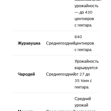
урожайность
— до 430
центнеров
с гектара.
640
Журавушка
Среднепоздний
центнеров
с гектара.
Урожайность
варьируется
Чародей
Среднепоздний
от 27 до
35 тонн с
гектара.
Средний
урожай