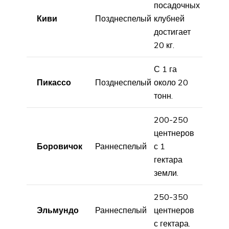
посадочных
Киви
Позднеспелый
клубней
достигает
20 кг.
С 1 га
Пикассо
Позднеспелый
около 20
тонн.
200-250
центнеров
Боровичок
Раннеспелый
с 1
гектара
земли.
250-350
Эльмундо
Раннеспелый
центнеров
с гектара.