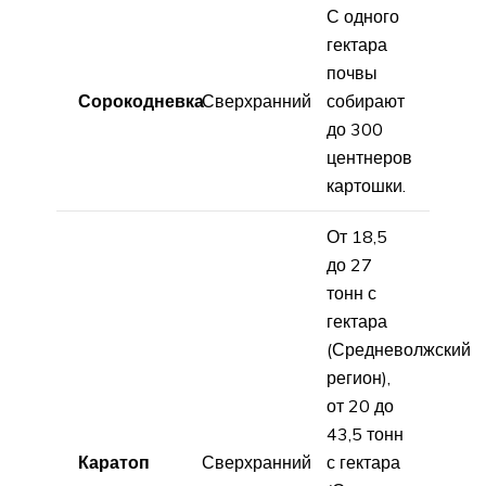
С одного
гектара
почвы
Сорокодневка
Сверхранний
собирают
до 300
центнеров
картошки.
От 18,5
до 27
тонн с
гектара
(Средневолжский
регион),
от 20 до
43,5 тонн
Каратоп
Сверхранний
с гектара