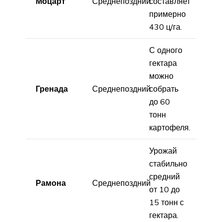
Моцарт
Среднепоздний
составляет
примерно
430 ц/га.
С одного
гектара
можно
Гренада
Среднепоздний
собрать
до 60
тонн
картофеля.
Урожай
стабильно
средний
Рамона
Среднепоздний
от 10 до
15 тонн с
гектара.