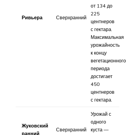
от 134 до
225
Ривьера
Сверхранний
центнеров
с гектара.
Максимальная
урожайность
к концу
вегетационного
периода
достигает
450
центнеров
с гектара.
Урожай с
одного
Жуковский
Сверхранний
куста —
ранний