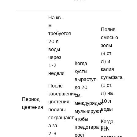
На кв.
м
Полив
требуется
смесью
20 л
золы
воды
(3 ст.
через
л.) и
Когда
1-2
калия
кусты
недели
сульфата
вырастут
(1 ст.
После
до 20
л.) на
завершения
см,
Период
10 л
цветения
междурядья
цветения
воды
поливы
мульчируют,
сокращают,
чтобы
Когда
а за
предотвратить
все
2-3
рост