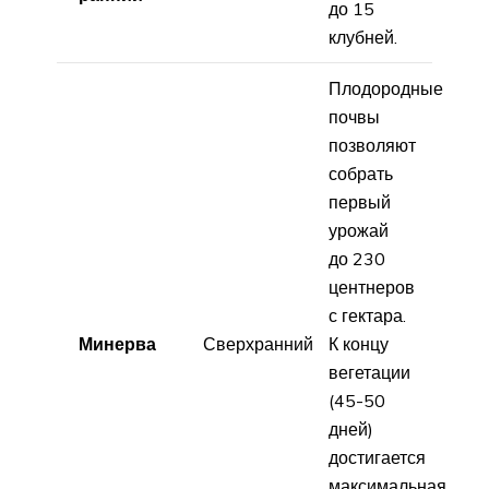
до 15
клубней.
Плодородные
почвы
позволяют
собрать
первый
урожай
до 230
центнеров
с гектара.
Минерва
Сверхранний
К концу
вегетации
(45-50
дней)
достигается
максимальная