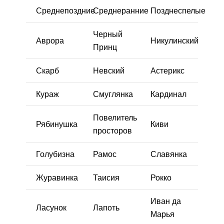
Среднепоздние
Среднеранние
Позднеспелые
Черный
Аврора
Никулинский
Принц
Скарб
Невский
Астерикс
Кураж
Смуглянка
Кардинал
Повелитель
Рябинушка
Киви
просторов
Голубизна
Рамос
Славянка
Журавинка
Таисия
Рокко
Иван да
Ласунок
Лапоть
Марья