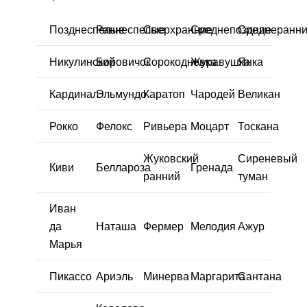
Позднеспелые
Раннеспелые
Сверхранние
Среднепоздние
Среднеранн
Никулинский
Боровичок
Сорокодневка
Журавушка
Янка
Кардинал
Эльмундо
Каратоп
Чародей
Великан
Рокко
Фелокс
Ривьера
Моцарт
Тоскана
Жуковский
Сиреневый
Киви
Беллароза
Гренада
ранний
туман
Иван
да
Наташа
Фермер
Мелодия
Ажур
Марья
Пикассо
Ариэль
Минерва
Маргарита
Сантана