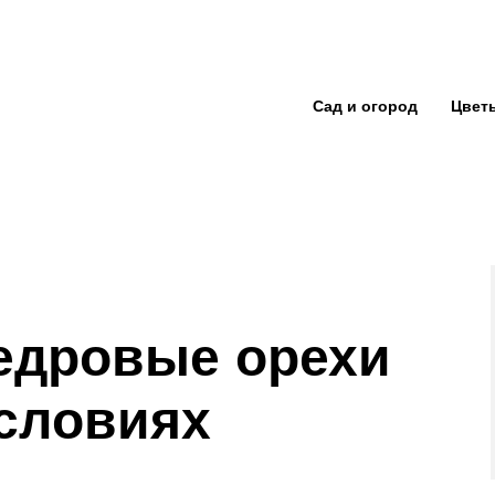
Сад и огород
Цвет
кедровые орехи
словиях