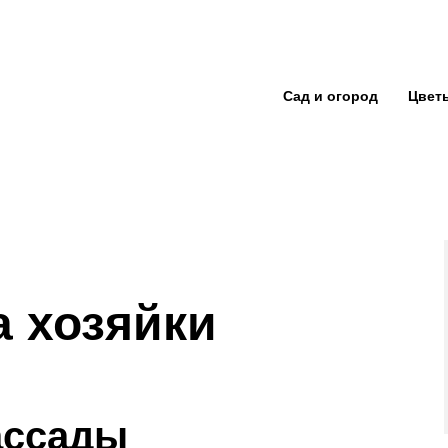
Сад и огород
Цвет
а хозяйки
ассады