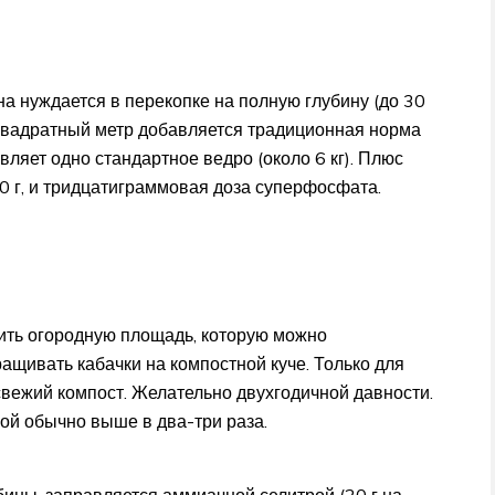
на нуждается в перекопке на полную глубину (до 30
 квадратный метр добавляется традиционная норма
вляет одно стандартное ведро (около 6 кг). Плюс
0 г, и тридцатиграммовая доза суперфосфата.
мить огородную площадь, которую можно
ащивать кабачки на компостной куче. Только для
вежий компост. Желательно двухгодичной давности.
ой обычно выше в два-три раза.
ины, заправляется аммиачной селитрой (20 г на