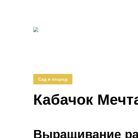
Сад и огород
Кабачок Мечт
Выращивание р