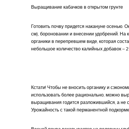
Выращивание кабачков в открытом грунте
Готовить почву придется накануне осенью. О
см), бороновании и внесении удобрений. На
органики в перепревшем виде, которая соста
небольшое количество калийных добавок – 2
Кстати! Чтобы не вносить органику и сэконо
использовать более рационально, можно выр
выращивания годится разложившийся, а не с
Урожайность с такой перманентной подкормк
Весной почва вскапывается на половину глуб