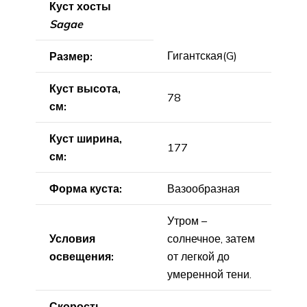
Куст хосты
Sagae
Гигантская(G)
Размер:
Куст высота,
78
см:
Куст ширина,
177
см:
Форма куста:
Вазообразная
Утром –
Условия
солнечное, затем
освещения:
от легкой до
умеренной тени.
Скорость