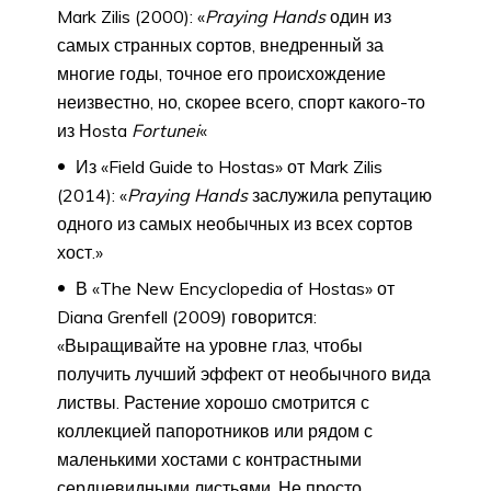
Mark Zilis (2000): «
Praying Hands
один из
самых странных сортов, внедренный за
многие годы, точное его происхождение
неизвестно, но, скорее всего, спорт какого-то
из Нosta
Fortunei
«
Из «Field Guide to Hostas» от Mark Zilis
(2014): «
Praying Hands
заслужила репутацию
одного из самых необычных из всех сортов
хост.»
В «The New Encyclopedia of Hostas» от
Diana Grenfell (2009) говорится:
«Выращивайте на уровне глаз, чтобы
получить лучший эффект от необычного вида
листвы. Растение хорошо смотрится с
коллекцией папоротников или рядом с
маленькими хостами с контрастными
сердцевидными листьями. Не просто