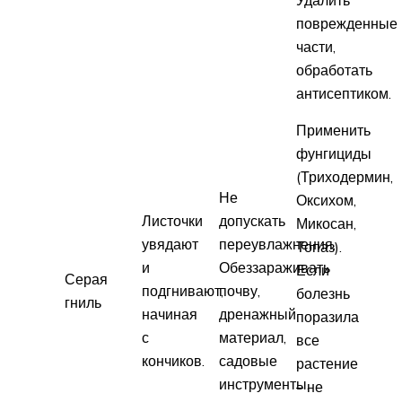
поврежденные
части,
обработать
антисептиком.
Применить
фунгициды
(Триходермин,
Не
Оксихом,
Листочки
допускать
Микосан,
увядают
переувлажнения.
Топаз).
и
Обеззараживать
Если
Серая
подгнивают,
почву,
болезнь
гниль
начиная
дренажный
поразила
с
материал,
все
кончиков.
садовые
растение
инструменты.
– не