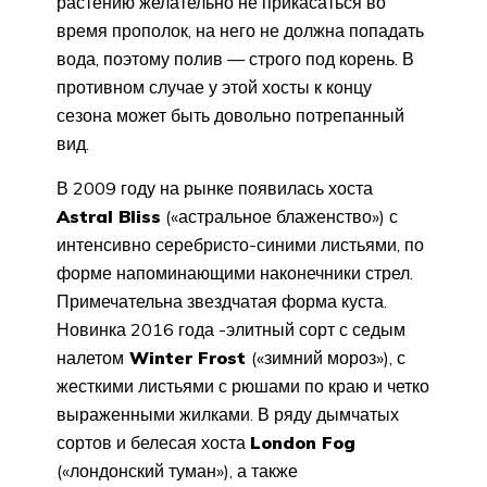
растению желательно не прикасаться во
время прополок, на него не должна попадать
вода, поэтому полив — строго под корень. В
противном случае у этой хосты к концу
сезона может быть довольно потрепанный
вид.
В 2009 году на рынке появилась хоста
Astral Bliss
(«астральное блаженство») с
интенсивно серебристо-синими листьями, по
форме напоминающими наконечники стрел.
Примечательна звездчатая форма куста.
Новинка 2016 года -элитный сорт с седым
налетом
Winter Frost
(«зимний мороз»), с
жесткими листьями с рюшами по краю и четко
выраженными жилками. В ряду дымчатых
сортов и белесая хоста
London Fog
(«лондонский туман»), а также