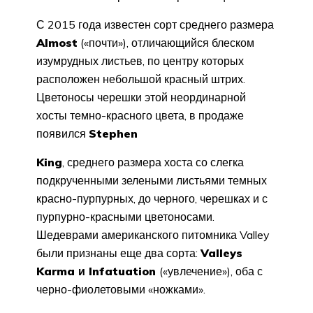
С 2015 года известен сорт среднего размера
Almost
(«почти»), отличающийся блеском
изумрудных листьев, по центру которых
расположен небольшой красный штрих.
Цветоносы черешки этой неординарной
хосты темно-красного цвета, в продаже
появился
Stephen
King
, среднего размера хоста со слегка
подкрученными зелеными листьями темных
красно-пурпурных, до черного, черешках и с
пурпурно-красными цветоносами.
Шедеврами американского питомника Valley
были признаны еще два сорта:
Valleys
Karma и Infatuation
(«увлечение»), оба с
черно-фиолетовыми «ножками».