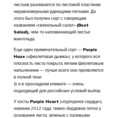
листьев разливается по листовой пластинке
неравномерными рдеющими пятнами. До
этого был получен сорт с говорящим
названием «свекольный салат»
(Beet
Salad),
чем-то напоминающий листья
мангольда.
Еще один примечательный сорт —
Purple
Haze
(«фиолетовая дымка»), у которого вся
плоскость листа покрыта легким фиолетовым
напылением — лучше всего оно проявляется
в полной тени
(!) и в прохладном климате — очень
подходящий для российских условий выбор.
У хосты
Purple Heart
(«пурпурное сердце»),
новинки 2012 года, темно-бордовое пятно у
основания листа, зеленые с палевыми