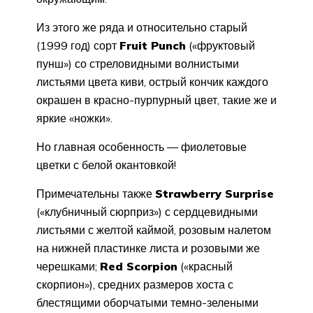
Из это­го же ряда и относительно старый
(1999 год) сорт
Fruit
Punch
(«фруктовый
пунш») со стреловидными волнистыми
листьями цвета киви, острый кончик каждого
окрашен в красно-пурпурный цвет, такие же и
яркие «ножки».
Но главная особен­ность — фиолетовые
цветки с белой окантовкой!
Примечательны также
Strawberry
Surprise
(«клубничный сюрприз») с сердцевидными
листьями с желтой каймой, розовым налетом
на нижней пластинке листа и розовы­ми же
черешками;
Red
Scorpion
(«красный
скорпион»), средних размеров хоста с
блестящими оборчатыми тем­но-зелеными