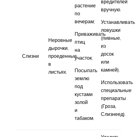
вредителей
растение
вручную.
по
вечерам;
Устанавливать
ловушки
Приваживать
(пивные,
Неровные
птиц
из
дырочки,
на
досок
Слизни
проеденные
участок;
или
в
камней).
Посыпать
листьях.
землю
Использовать
под
специальные
кустами
препараты
золой
(Гроза,
и
Слизнеед).
табаком.
Удалить