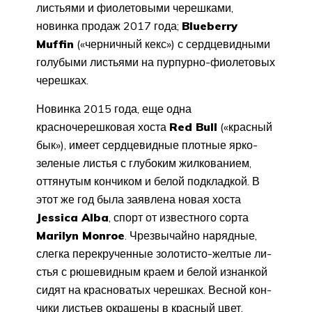
листьями и фиолетовыми черешками,
новинка продаж 2017 года;
Blueberry
Muffin
(«черничный кекс») с сердцевидными
голубыми листьями на пурпурно-фиолетовых
черешках.
Новинка 2015 года, еще одна
красночерешковая хоста
Red
Bull
(«красный
бык»), имеет сердцевидные плотные ярко-
зеленые листья с глубоким жил­кованием,
оттянутым кончиком и белой подкладкой. В
этот же год была заявлена новая хоста
Jessica
Alba
, спорт от извест­ного сорта
Marilyn
Monroe
. Чрезвычайно нарядные,
слегка перекрученные золотисто-желтые ли­
стья с рюшевидным кра­ем и белой изнанкой
сидят на красноватых черешках. Весной кон­
чики листьев окрашены в красный цвет.