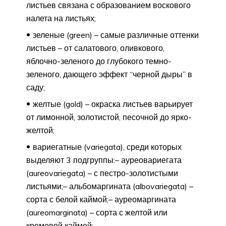
листьев связана с образованием воскового
налета на листьях;
зеленые (green) – самые различные оттенки
листьев – от салатового, оливкового,
яблочно-зеленого до глубокого темно-
зеленого, дающего эффект “черной дыры” в
саду;
желтые (gold) – окраска листьев варьирует
от лимонной, золотистой, песочной до ярко-
желтой;
вариегатные (variegata), среди которых
выделяют 3 подгруппы:– ауреовариегата
(aureovariegata) – с пестро-золотистыми
листьями;– альбомаргината (albovariegata) –
сорта с белой каймой;– ауреомаргината
(aureomarginata) – сорта с желтой или
кремовой каймой;