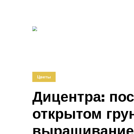
Цветы
Дицентра: пос
открытом грун
выращивание 