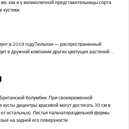
й же, как и у великолепной представительницы сорта.
 кустики.
рунт в 2019 годуТюльпан — распространенный
ит в дружной компании других цветущих растений….
я
з Британской Колумбии. При своевременной
е кусты дицентры красивой могут достигать 30 см в
т от остальных). Листья пальчатораздельной формы
изые на задней его поверхности.