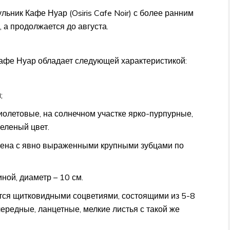
ьник Кафе Нуар (Osiris Cafe Noir) с более ранним
 а продолжается до августа.
афе Нуар обладает следующей характеристикой:
;
иолетовые, на солнечном участке ярко-пурпурные,
зеленый цвет.
лена с явно выраженными крупными зубцами по
ной, диаметр – 10 см.
тся щитковидными соцветиями, состоящими из 5-8
ередные, ланцетные, мелкие листья с такой же