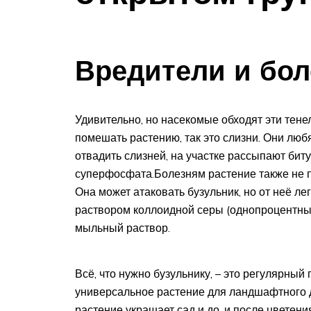
Вредители и бол
Удивительно, но насекомые обходят эти тен
помешать растению, так это слизни. Они люб
отвадить слизней, на участке рассыпают бит
суперфосфата.Болезням растение также не п
Она может атаковать бузульник, но от неё ле
раствором коллоидной серы (однопроцентным
мыльный раствор.
Всё, что нужно бузульнику, – это регулярный 
универсальное растение для ландшафтного д
растение украшает сад и до, и после цветен