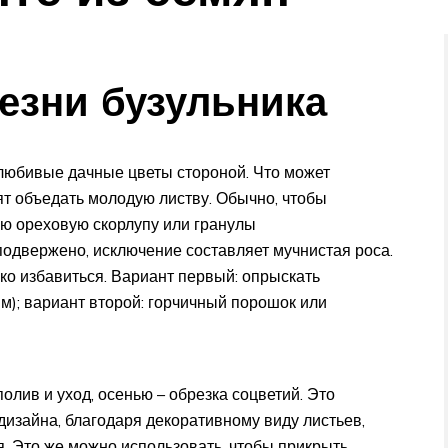
езни бузульника
елюбивые дачные цветы стороной. Что может
ят объедать молодую листву. Обычно, чтобы
ую ореховую скорлупу или гранулы
одвержено, исключение составляет мучнистая роса.
гко избавиться. Вариант первый: опрыскать
); вариант второй: горчичный порошок или
полив и уход, осенью – обрезка соцветий. Это
изайна, благодаря декоративному виду листьев,
ия. Это же можно использовать, чтобы прикрыть