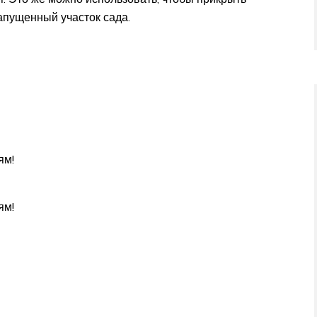
апущенный участок сада.
ям!
ям!