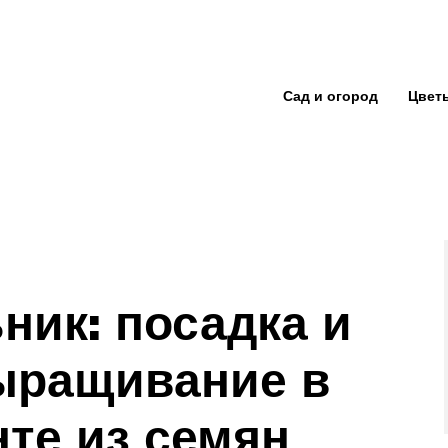
Сад и огород
Цвет
ник: посадка и
выращивание в
нте из семян