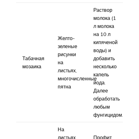
Раствор
молока (1
л молока
на 10 л
Желто-
кипяченой
зеленые
воды) и
рисунки
Табачная
добавить
на
мозаика
несколько
листьях,
капель
многочисленные
йода.
пятна
Далее
обработать
любым
фунгицидом.
На
листьях
Профит