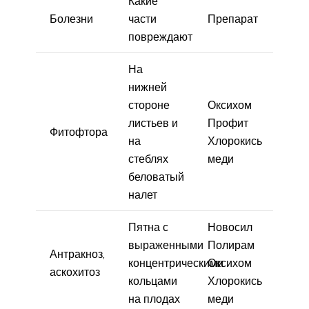
Какие
Болезни
части
Препарат
повреждают
На
нижней
стороне
Оксихом
листьев и
Профит
Фитофтора
на
Хлорокись
стеблях
меди
беловатый
налет
Пятна с
Новосил
выраженными
Полирам
Антракноз,
концентрическими
Оксихом
аскохитоз
кольцами
Хлорокись
на плодах
меди