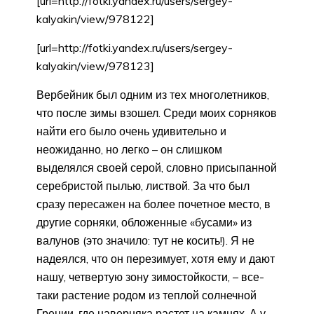
[url=http://fotki.yandex.ru/users/sergey-
kalyakin/view/978122]
[url=http://fotki.yandex.ru/users/sergey-
kalyakin/view/978123]
Вербейник был одним из тех многолетников,
что после зимы взошел. Среди моих сорняков
найти его было очень удивительно и
неожиданно, но легко – он слишком
выделялся своей серой, словно присыпанной
серебристой пылью, листвой. За что был
сразу пересажен на более почетное место, в
другие сорняки, обложенные «бусами» из
валунов (это значило: тут не косить!). Я не
надеялся, что он перезимует, хотя ему и дают
нашу, четвертую зону зимостойкости, – все-
таки растение родом из теплой солнечной
Греции, где наверняка растет на камнях. А у