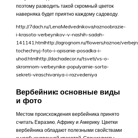
поэтому разводить такой скромный цветок
наверняка будет приятно каждому садоводу.
http://7dach.ru/LenaMedvednikova/raznoobrazie-
i-krasota-verbeynikov-v-nashih-sadah-
141141.htmlhttp://agrognom.ru/flowers/raznoe/verbejn
tochechnyj-foto-i-opisanie-posadka-i-
uhod.htmlhttp://dachadecor.ru/tsveti/vs-o-
skromnom-verbeynike-populyarnie-sorta-
sekreti-viraschivaniya-i-razvedeniya
Вербейник: основные виды
и фото
Местом происхождения вербейника принято
считать Евразию, Африку и Америку. Цветки
вербейника обладают полезными свойствами
и необыкновенной красотой. Специалисты