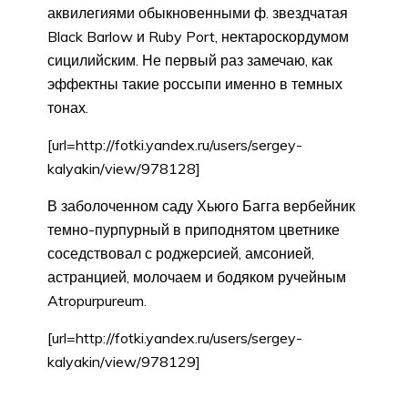
аквилегиями обыкновенными ф. звездчатая
Black Barlow и Ruby Port, нектароскордумом
сицилийским. Не первый раз замечаю, как
эффектны такие россыпи именно в темных
тонах.
[url=http://fotki.yandex.ru/users/sergey-
kalyakin/view/978128]
В заболоченном саду Хьюго Багга вербейник
темно-пурпурный в приподнятом цветнике
соседствовал с роджерсией, амсонией,
астранцией, молочаем и бодяком ручейным
Atropurpureum.
[url=http://fotki.yandex.ru/users/sergey-
kalyakin/view/978129]