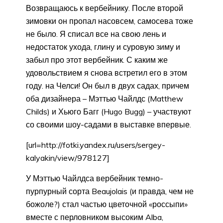
Возвращаюсь к вербейнику. После второй
зимовки он пропал насовсем, самосева тоже
не было. Я списал все на свою лень и
недостаток ухода, глину и суровую зиму и
забыл про этот вербейник. С каким же
удовольствием я снова встретил его в этом
году. на Челси! Он был в двух садах, причем
оба дизайнера – Мэттью Чайлдс (Matthew
Childs) и Хьюго Багг (Hugo Bugg) – участвуют
со своими шоу-садами в выставке впервые.
[url=http://fotki.yandex.ru/users/sergey-
kalyakin/view/978127]
У Мэттью Чайлдса вербейник темно-
пурпурный сорта Beaujolais (и правда, чем не
божоле?) стал частью цветочной «россыпи»
вместе с перловником высоким Alba,