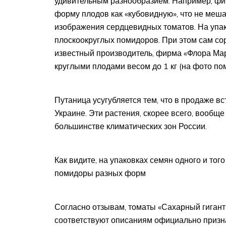
удивительным разнообразием. Например, фи
форму плодов как «кубовидную», что не меша
изображения сердцевидных томатов. На упа
плоскоокруглых помидоров. При этом сам сор
известный производитель, фирма «Флора Марк
круглыми плодами весом до 1 кг (на фото по
Путаница усугубляется тем, что в продаже в
Украине. Эти растения, скорее всего, вообщ
большинстве климатических зон России.
Как видите, на упаковках семян одного и то
помидоры разных форм
Согласно отзывам, томаты «Сахарный гигант
соответствуют описаниям официально призн