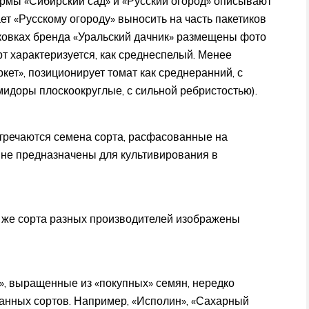
рмы «Сибирский сад» и «Русский огород» описывают
ет «Русскому огороду» выносить на часть пакетиков
ковках бренда «Уральский дачник» размещены фото
т характеризуется, как среднеспелый. Менее
ет», позиционирует томат как среднеранний, с
мидоры плоскоокруглые, с сильной ребристостью).
стречаются семена сорта, расфасованные на
е не предназначены для культивирования в
го же сорта разных производителей изображены
», выращенные из «покупных» семян, нередко
анных сортов. Например, «Исполин», «Сахарный