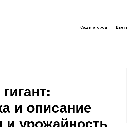
Сад и огород
Цвет
гигант:
ка и описание
ы и урожайность