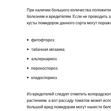
При наличии большого количества положитель
болезням и вредителям. Если не проводить 
кусты помидоров данного сорта могут поража
фитофтороз;
табачная мозаика;
альтернариоз;
пероноспороз;
кладоспориоз.
Из вредителей следует отметить колорадского
растениям, а вот рассаду томатов может ис
большой вред помидорам могут нанести бело