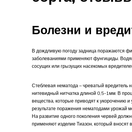
Болезни и вреди
В дождливую погоду задница поражаются фи
заболеваниями применяют фунгициды. Водян
сосущих или грызущих насекомых вредителе
Стеблевая нематода – чреватый вредитель н
нитевидный нитчатка длиной 0,5-1мм. В про
вещества, которые приводят к укорочению и
результате поражения нематодами урожай мо
На развитие одного поколения червей должно
применяют изделие Тиазон, который вносят в 