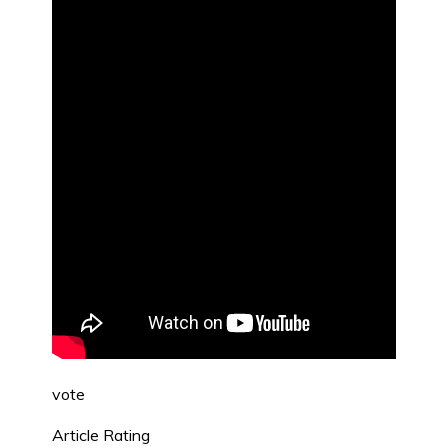
vote
Article Rating