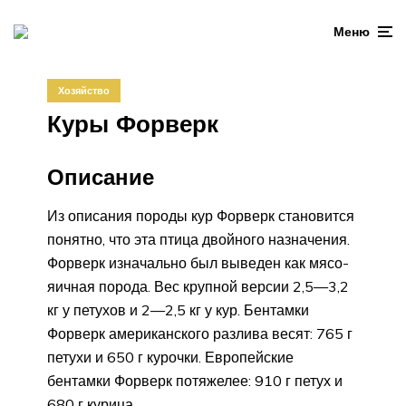
Меню
Хозяйство
Куры Форверк
Описание
Из описания породы кур Форверк становится
понятно, что эта птица двойного назначения.
Форверк изначально был выведен как мясо-
яичная порода. Вес крупной версии 2,5—3,2
кг у петухов и 2—2,5 кг у кур. Бентамки
Форверк американского разлива весят: 765 г
петухи и 650 г курочки. Европейские
бентамки Форверк потяжелее: 910 г петух и
680 г курица.