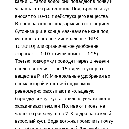
калий. С талой водой они попадают в почву и
усваиваются растениями. Под взрослый куст
вносят по 10-15 г действующего вещества.
Второй раз пионы подкармливают в период
бутонизации: в конце мая-начале июня под
куст вносят полное минеральное (NPK —
10:20:10) или органическое удобрение
(коровяк — 1:10, птичий помет — 1:25).
Третью подкормку проводят через 2 недели
после цветения — по 15 г действующего
вещества Р и К. Минеральные удобрения во
время второй и третьей подкормок
равномерно рассыпают в кольцевую
бороздку вокруг куста, обильно увлажняют и
заравнивают землей. Поливают пионы не
часто, но расходуют по 2-3 ведра на каждый
взрослый куст. Вода должна промочить почву
на глубину залегания корней. Для удобства