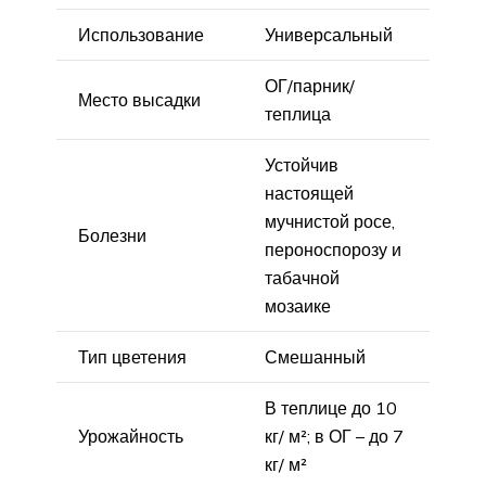
Использование
Универсальный
ОГ/парник/
Место высадки
теплица
Устойчив
настоящей
мучнистой росе,
Болезни
пероноспорозу и
табачной
мозаике
Тип цветения
Смешанный
В теплице до 10
Урожайность
кг/ м²; в ОГ – до 7
кг/ м²