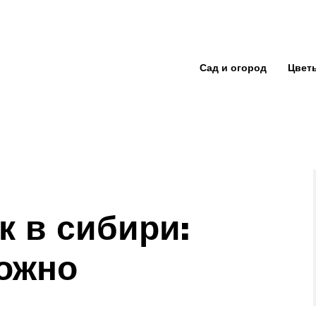
Сад и огород
Цвет
 в сибири:
можно