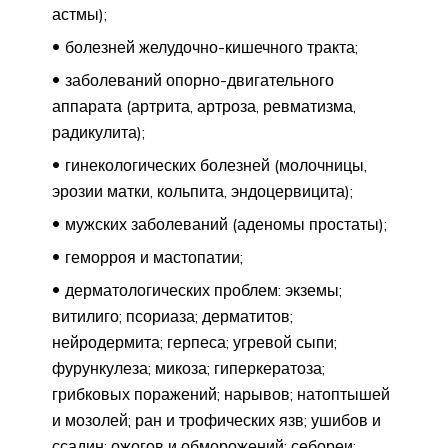
астмы);
болезней желудочно-кишечного тракта;
заболеваний опорно-двигательного
аппарата (артрита, артроза, ревматизма,
радикулита);
гинекологических болезней (молочницы,
эрозии матки, кольпита, эндоцервицита);
мужских заболеваний (аденомы простаты);
геморроя и мастопатии;
дерматологических проблем: экземы;
витилиго; псориаза; дерматитов;
нейродермита; герпеса; угревой сыпи;
фурункулеза; микоза; гиперкератоза;
грибковых поражений; нарывов; натоптышей
и мозолей; ран и трофических язв; ушибов и
ссадин; ожогов и обморожений; себореи;