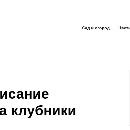
Сад и огород
Цвет
исание
та клубники