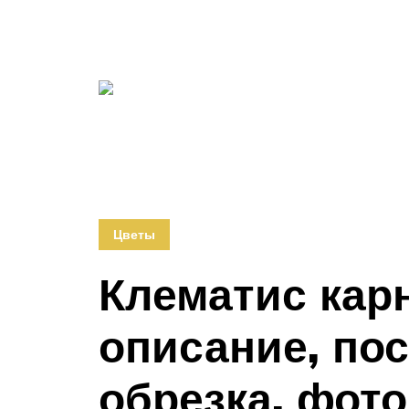
Цветы
Клематис карн
описание, пос
обрезка, фот