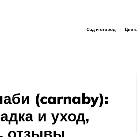
Сад и огород
Цвет
аби (carnaby):
адка и уход,
о, отзывы