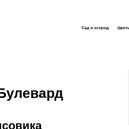
Сад и огород
Цвет
Булевард
исовика