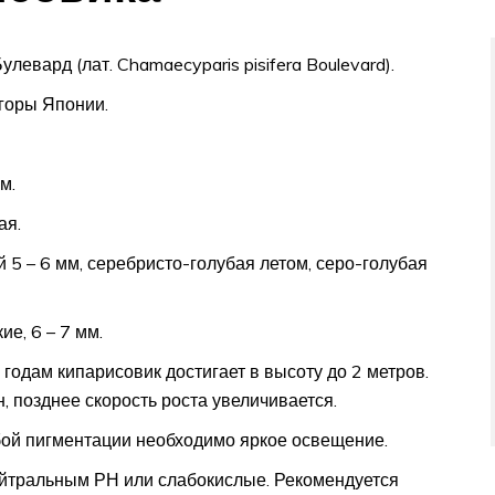
евард (лат. Chamaecyparis pisifera Boulevard).
горы Японии.
м.
ая.
й 5 – 6 мм, серебристо-голубая летом, серо-голубая
е, 6 – 7 мм.
 годам кипарисовик достигает в высоту до 2 метров.
, позднее скорость роста увеличивается.
бой пигментации необходимо яркое освещение.
йтральным РН или слабокислые. Рекомендуется