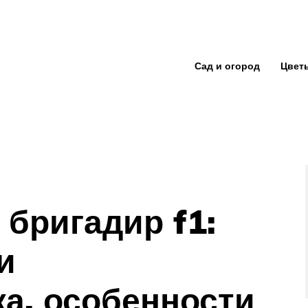
Сад и огород
Цвет
 бригадир f1:
и
ка, особенности