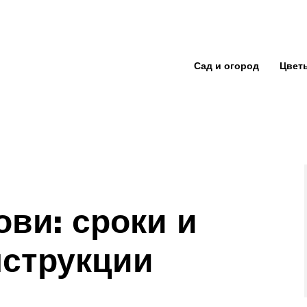
Сад и огород
Цвет
ови: сроки и
струкции