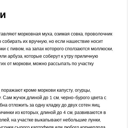
и
тавляют морковная муха, озимая совка, проволочник
о собирать их вручную, но если нашествие носит
ки с пивом, на запах которого сползаются моллюски,
или арбуза, которые соберут к утру приличную
их от моркови, можно рассыпать по участку
 поражают кроме моркови капусту, огурцы,
. Сам жучок длиной до 1 см, черно-бурого цвета с
на отложить за одну кладку до двух сотен яиц,
инки из которых, длиной до 4 см, развиваются в
телей, на участке выкапывают небольшие лунки,
усочки сырого картофеля или любого корнеплода,