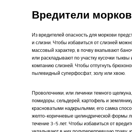
Вредители морков
Из вредителей опасность для моркови предс
и слизни. Чтобы избавиться от слизней можн
массовый характер, в почву вкапывают баноч
или раскладывают по участку кусочки тыквы 
компанию слизней. Чтобы отпугнуть брюхоног
пылевидный суперфосфат, золу или хвою.
Проволочники, или личинки темного щелкуна,
помидоры, сельдерей, картофель и землянику
красноватыми надкрыльями, его самка способ
желто-коричневые цилиндрической формы лич
течение 3-5 лет. Чтобы избавиться от вреди
укладывают в них полуперепревшую траву, к