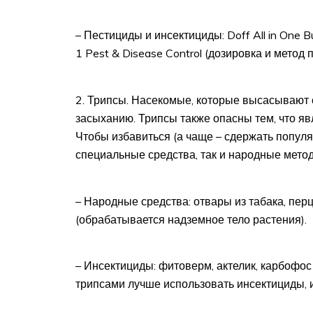
– Пестициды и инсектициды: Doff All in One Bug
1 Pest & Disease Control (дозировка и метод
Трипсы. Насекомые, которые высасывают со
засыханию. Трипсы также опасны тем, что я
Чтобы избавиться (а чаще – сдержать популя
специальные средства, так и народные мето
– Народные средства: отвары из табака, перц
(обрабатывается надземное тело растения).
– Инсектициды: фитоверм, актелик, карбофо
трипсами лучше использовать инсектициды, и