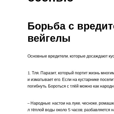
Борьба с вреди
вейгелы
Основные вредители, которые досаждают кус
Тля. Паразит, который портит жизнь многи
и изматывает его. Если на кустарнике посели
погибнуть. Бороться с тлёй можно как народ
– Народные: настои на луке, чесноке, ромашк
л тёплой воды около 5 часов; разбавляется н