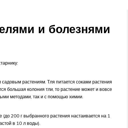
телями и болезнями
тарнику:
м садовым растениям. Тля питается соками растения
тся большая колония тли, то растение может и вовсе
ными методами, так и с помощью химии.
е (до 200 г выбранного растения настаивается на 1
астой в 10 л воды).