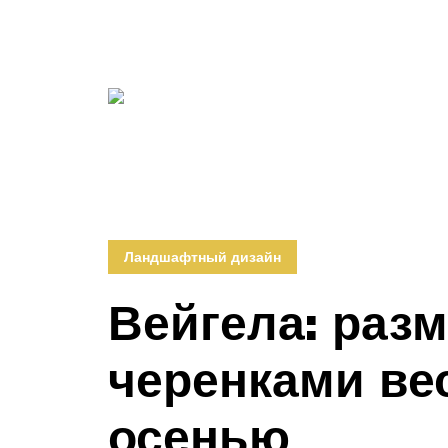
Ландшафтный дизайн
Вейгела: раз
черенками вес
осенью