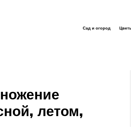
Сад и огород
Цвет
множение
ной, летом,