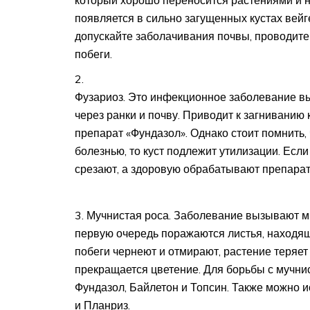
который хорошо переносится растениями и н
появляется в сильно загущенных кустах вей
допускайте заболачивания почвы, проводите
побеги.
Фузариоз. Это инфекционное заболевание вы
через ранки и почву. Приводит к загниванию
препарат «Фундазол». Однако стоит помнить,
болезнью, то куст подлежит утилизации. Есл
срезают, а здоровую обрабатывают препарат
Мучнистая роса. Заболевание вызывают ми
первую очередь поражаются листья, находя
побеги чернеют и отмирают, растение теряет
прекращается цветение. Для борьбы с мучни
Фундазол, Байлетон и Топсин. Также можно 
и Планриз.