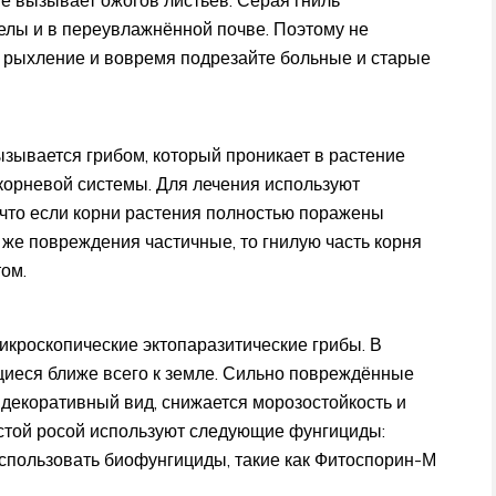
е вызывает ожогов листьев. Серая гниль
гелы и в переувлажнённой почве. Поэтому не
 рыхление и вовремя подрезайте больные и старые
зывается грибом, который проникает в растение
 корневой системы. Для лечения используют
 что если корни растения полностью поражены
и же повреждения частичные, то гнилую часть корня
ом.
кроскопические эктопаразитические грибы. В
щиеся ближе всего к земле. Сильно повреждённые
 декоративный вид, снижается морозостойкость и
стой росой используют следующие фунгициды:
использовать биофунгициды, такие как Фитоспорин-М