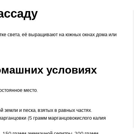
ассаду
тке света, её выращивают на южных окнах дома или
омашних условиях
остоянное место.
й земли и песка, взятых в равных частях.
арганцовки (5 грамм марганцовокислого калия
, 150 грамм аммиачной селитры, 200 грамм