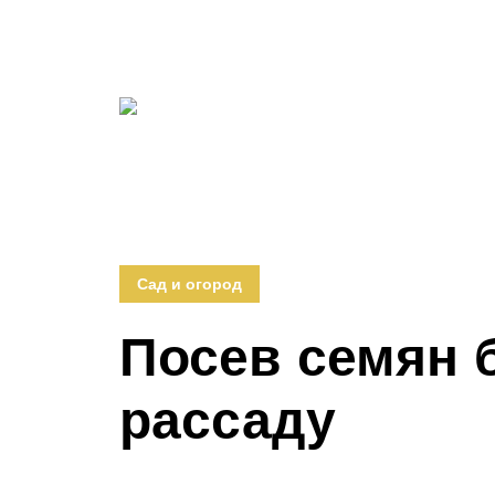
Сад и огород
Посев семян 
рассаду