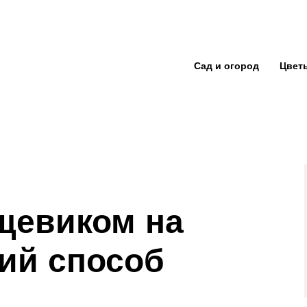
Сад и огород
Цвет
щевиком на
ший способ