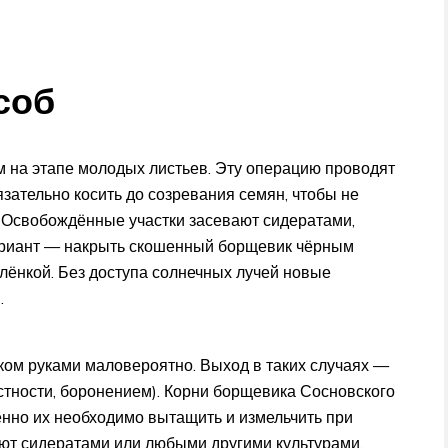
соб
 на этапе молодых листьев. Эту операцию проводят
зательно косить до созревания семян, чтобы не
 Освобождённые участки засевают сидератами,
вариант — накрыть скошенный борщевик чёрным
ёнкой. Без доступа солнечных лучей новые
.
ком руками маловероятно. Выход в таких случаях —
стности, боронением). Корни борщевика Сосновского
венно их необходимо вытащить и измельчить при
ают сидератами или любыми другими культурами.