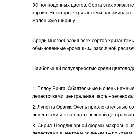
30 полноценных цветов. Сорта этих хризант
корзин. Некоторые хризантемы напоминают ас
маленькую ширину.
Среди многообразия всех сортов хризантемы
обыкновенные «ромашки», различной расцвет
Наибольшей популярностью среди цветоводо
Еллоу Ринга. Обаятельные и очень нежные
лепесточками, центральная часть – зеленоват
Лунетта Оранж. Очень привлекательные с
лепестками и желтовато-зеленой центрально
Сирил. Неординарной формы махровые цв
лепестками в центре и длинными – по краям.