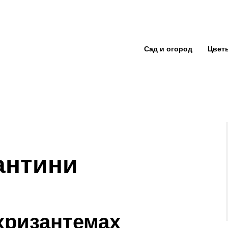
Сад и огород
Цвет
антини
хризантемах