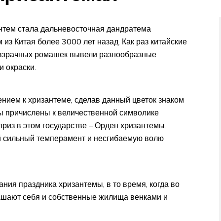
нтем стала дальневосточная дандратема
из Китая более 3000 лет назад. Как раз китайские
евзрачных ромашек вывели разнообразные
 окраски.
ием к хризантеме, сделав данный цветок знаком
ы причислены к величественной символике
риз в этом государстве – Орден хризантемы.
й сильный темперамент и несгибаемую волю
ния праздника хризантемы, в то время, когда во
ашают себя и собственные жилища венками и