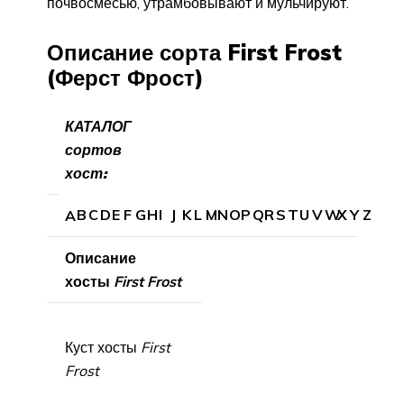
почвосмесью, утрамбовывают и мульчируют.
Описание сорта First Frost
(Ферст Фрост)
КАТАЛОГ
сортов
хост:
B
C
D
E
F
G
H
I
J
K
L
M
N
O
P
Q
R
S
T
U
V
W
X
Y
Z
A
Описание
хосты
First Frost
Куст хосты
First
Frost