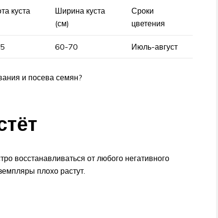
та куста
Ширина куста
Сроки
(см)
цветения
85
60-70
Июль-август
вания и посева семян?
стёт
ро восстанавливаться от любого негативного
кземпляры плохо растут.