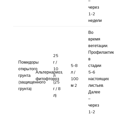
–
через
1-2
недели
Во
время
вегетации.
Профилактик
25
в
Помидоры
г /
5-8
стадии
открытого
10
Альтернариоз,
л /
5-6
грунта
л
фитофтороз
100
настоящих
(защищенного
(25
м 2
листьев.
грунта)
г / 8
Далее
л)
–
через
1-2