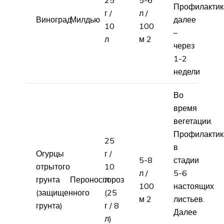
25
5-6
Профилактик
г /
л /
Виноград
Милдью
далее
10
100
–
л
м 2
через
1-2
недели
Во
время
вегетации.
Профилактик
25
в
Огурцы
г /
5-8
стадии
отрытого
10
л /
5-6
грунта
Пероноспороз
л
100
настоящих
(защищенного
(25
м 2
листьев.
грунта)
г / 8
Далее
л)