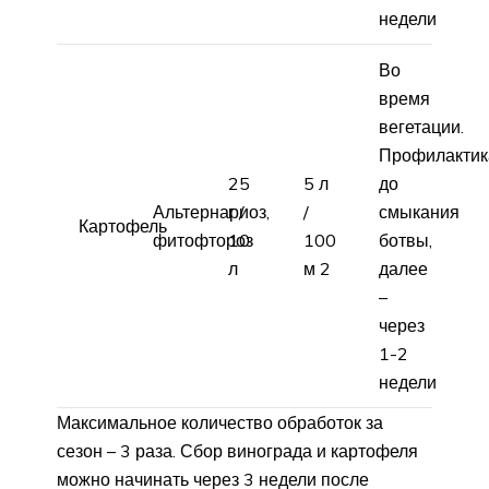
недели
Во
время
вегетации.
Профилактик
25
5 л
до
Альтернариоз,
г /
/
смыкания
Картофель
фитофтороз
10
100
ботвы,
л
м 2
далее
–
через
1-2
недели
Максимальное количество обработок за
сезон – 3 раза. Сбор винограда и картофеля
можно начинать через 3 недели после